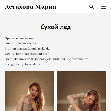
Астахова Мария
Сухой лёд
Другие волшебства
Левитация
/levitatsija
Зимняя сказка
/zimnjaja-skazka
Осень Листопад.
/listopad-osen
Здесь Вы можете подобрать удобный для Вас фотопакет
/uslugi-i-tseny-fotopakety