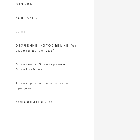
ОТЗЫВЫ
КОНТАКТЫ
БЛОГ
ОБУЧЕНИЕ ФОТОСЪЁМКЕ (от
съёмки до ретуши)
ФотоКниги ФотоКартины
ФотоАльбомы
Фотокартины на холсте в
продаже
ДОПОЛНИТЕЛЬНО