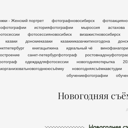
ожки - Женский портрет
фотографновосибирск
фотоакцияно
иофотографии
историяфотографии
мыроссия
астахова
отосессии
фотосессияновосибиск
визажистновосибирск
казаки
донскиеказаки
казакииказачкитихогодона
донс
нктпетербург
книгацыпкина
идеальный чё
винофанагор
построение
санкт-петербургфотограф
ростовнадонуфотогр
фотограф
одеждадляфотосессии
новогодняяоткрытка
20
акорганизоватьновогоднююсъёмку
новогодняясъёмкавстудии
обучениефотографии
обуче
Новогодняя съё
Новогодняя съ