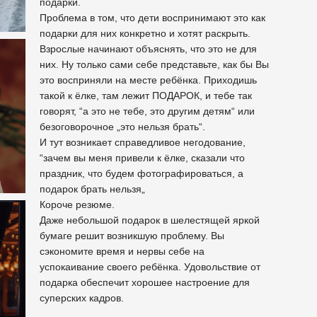
подарки.
Проблема в том, что дети воспринимают это как
подарки для них конкретно и хотят раскрыть.
Взрослые начинают объяснять, что это не для
них. Ну только сами себе представьте, как бы Вы
это восприняли на месте ребёнка. Приходишь
такой к ёлке, там лежит ПОДАРОК, и тебе так
говорят, “а это не тебе, это другим детям“ или
безоговорочное „это нельзя брать“.
И тут возникает справедливое негодование,
“зачем вы меня привели к ёлке, сказали что
праздник, что будем фотографироваться, а
подарок брать нельзя„
Короче резюме.
Даже небольшой подарок в шелестящей яркой
бумаге решит возникшую проблему. Вы
сэкономите время и нервы себе на
успокаивание своего ребёнка. Удовольствие от
подарка обеспечит хорошее настроение для
суперских кадров.