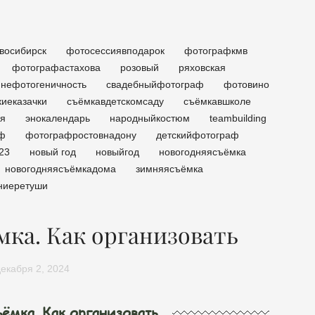
восибирск
фотосессиявподарок
фотографкмв
фотографастахова
розовый
ряховская
нефотогеничность
свадебныйфотограф
фотовино
киеказачки
съёмкавдетскомсаду
съёмкавшколе
ия
энокалендарь
народныйкостюм
teambuilding
аф
фотографростовнадону
детскийфотограф
23
новый год
новыйгод
новогодняясъёмка
новогодняясъёмкадома
зимняясъёмка
ниеретуши
мка. Как организовать
декабря 2, 2024
ёмка. Как организовать.