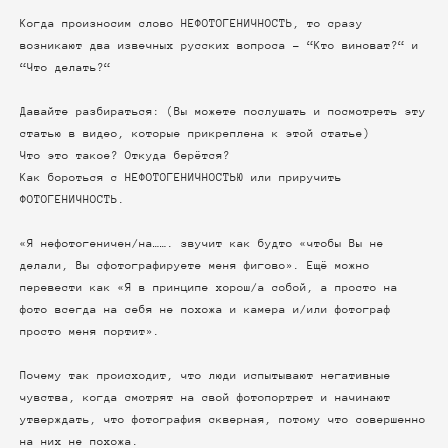
Когда произносим слово НЕФОТОГЕНИЧНОСТЬ, то сразу
возникают два извечных русских вопроса - “Кто виноват?“ и
“Что делать?“
Давайте разбираться: (Вы можете послушать и посмотреть эту
статью в видео, которые прикреплена к этой статье)
Что это такое? Откуда берётся?
Как бороться с НЕФОТОГЕНИЧНОСТЬЮ или приручить
ФОТОГЕНИЧНОСТЬ.
«Я нефотогеничен/на……. звучит как будто «чтобы Вы не
делали, Вы сфотографируете меня фигово». Ещё можно
перевести как «Я в принципе хорош/а собой, а просто на
фото всегда на себя не похожа и камера и/или фотограф
просто меня портит».
Почему так происходит, что люди испытывают негативные
чувства, когда смотрят на свой фотопортрет и начинают
утверждать, что фотография скверная, потому что совершенно
на них не похожа.