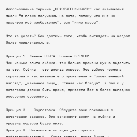
Использование термина „НЕФОТОГЕНИЧНОСТЬ“ как эквивалент
мысли “я плохо получаюсь на фото, потому что мне не
нравится моё изображение“, это “мимо кассы“.
Что же делать? Как достичь того, чтобы выглядеть на кадрах
более привлекательно.
Принцип 1. Меньше ОПЫТА, Больше ВРЕМЕНИ
Чем меньше опыта съёмки, тем больше времени нужно выделить
на это. Съёмка - это всегда стресс. Это выброс гормона
кортизола и как внешние его проявления - “остекленевший
взгляд“, „каменное лицо„, “глаза как блюдца“. У Вас и у
фотографа должно быть время, привести Вас в более выгодное
ресурсное состояние.
Принцип 2. Подготовка. Обсудите ваши пожелания с
фотографом заранее. Это сэкономит время на съёмке и
уровень стресса будет ниже.
Принцип 3. Откажитесь от идеи „нас просто
пофотографировать“. Каков запрос, таков будет и