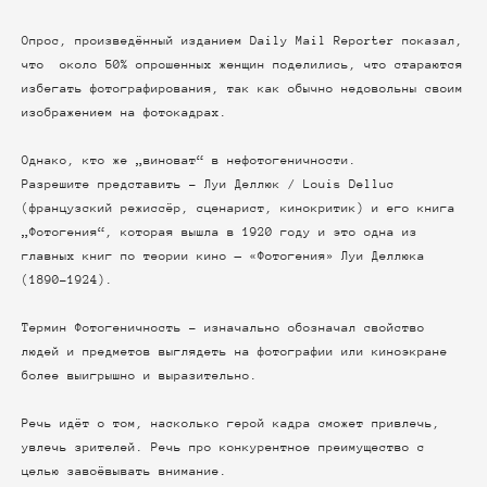
Опрос, произведённый изданием Daily Mail Reporter показал,
что около 50% опрошенных женщин поделились, что стараются
избегать фотографирования, так как обычно недовольны своим
изображением на фотокадрах.
Однако, кто же „виноват“ в нефотогеничности.
Разрешите представить - Луи Деллюк / Louis Delluc
(французский режиссёр, сценарист, кинокритик) и его книга
„Фотогения“, которая вышла в 1920 году и это одна из
главных книг по теории кино — «Фотогения» Луи Деллюка
(1890–1924).
Термин Фотогеничность - изначально обозначал свойство
людей и предметов выглядеть на фотографии или киноэкране
более выигрышно и выразительно.
Речь идёт о том, насколько герой кадра сможет привлечь,
увлечь зрителей. Речь про конкурентное преимущество с
целью завоёвывать внимание.