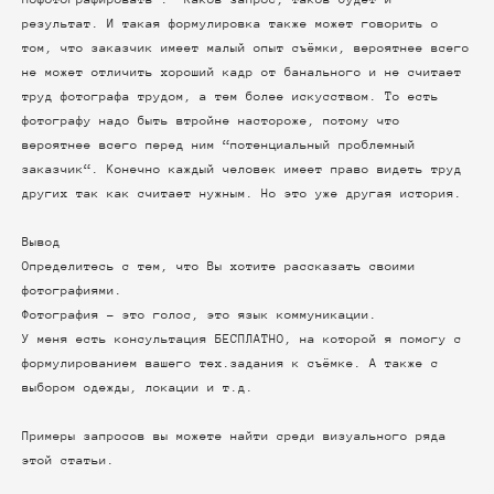
результат. И такая формулировка также может говорить о
том, что заказчик имеет малый опыт съёмки, вероятнее всего
не может отличить хороший кадр от банального и не считает
труд фотографа трудом, а тем более искусством. То есть
фотографу надо быть втройне настороже, потому что
вероятнее всего перед ним “потенциальный проблемный
заказчик“. Конечно каждый человек имеет право видеть труд
других так как считает нужным. Но это уже другая история.
Вывод
Определитесь с тем, что Вы хотите рассказать своими
фотографиями.
Фотография - это голос, это язык коммуникации.
У меня есть консультация БЕСПЛАТНО, на которой я помогу с
формулированием вашего тех.задания к съёмке. А также с
выбором одежды, локации и т.д.
Примеры запросов вы можете найти среди визуального ряда
этой статьи.